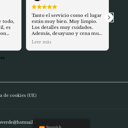
Tanto el servicio como el lugar
Lug
e todo,
están muy bien. Muy limpio.
anf
l, es
Los detalles muy cuidados.
atento
con
Además, desayuno y cena muy
par
y
buenos. Volveremos.
Leer más
es para
he sin
ñas
ca de cookies (UE)
overde@hotmail.com
Spanish