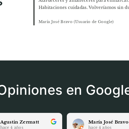
s
Atardeceres y amaneceres para enmarcar. Si
Habitaciones cuidadas. Volveríamos sin d
María José Bravo (Usuario de Google)
Opiniones en Googl
Agustin Zermatt
María José Bravo
hace 4 años
hace 4 años