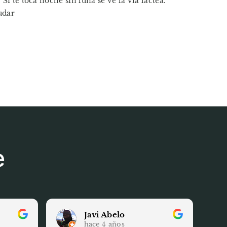
 te toca noche sin luna se ve la vía láctea.
udar
e
Javi Abelo
hace 4 años