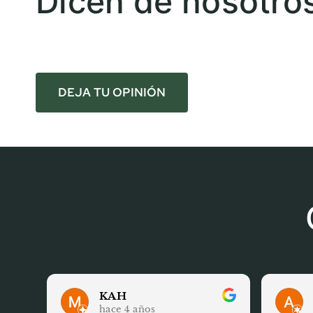
Dicen de nosotro
DEJA TU OPINIÓN
KAH
hace 4 años