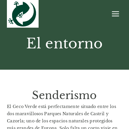
Saltar
al
contenido
El entorno
Senderismo
El Geco Verde está perfectamente situado entre los
dos maravillosos Parques Naturales de Castril y
Cazorla; uno de los espacios naturales protegidos
más grandes de Europa. Solo falta un corto viaje en