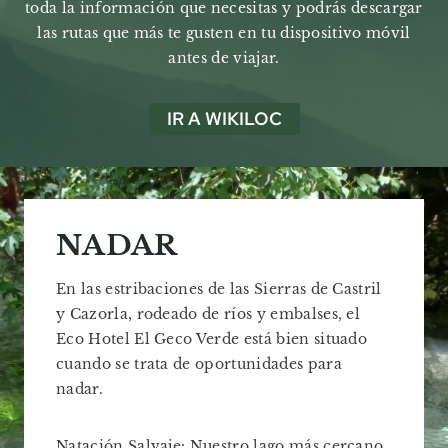
toda la información que necesitas y podrás descargar
las rutas que más te gusten en tu dispositivo móvil
antes de viajar.
IR A WIKILOC
NADAR
En las estribaciones de las Sierras de Castril
y Cazorla, rodeado de ríos y embalses, el
Eco Hotel El Geco Verde está bien situado
cuando se trata de oportunidades para
nadar.
Natación Salvaje: Nuestro lago más cercano,